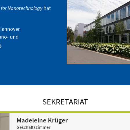
 for Nanotechnology
hat
 Hannover
ano- und
g
SEKRETARIAT
Madeleine Krüger
Geschäftszimmer