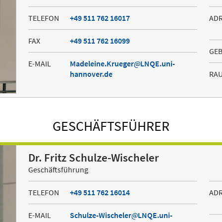
TELEFON
+49 511 762 16017
AD
FAX
+49 511 762 16099
GE
E-MAIL
Madeleine.Krueger
LNQE.uni-
hannover.de
RA
GESCHÄFTSFÜHRER
Dr. Fritz Schulze-Wischeler
Geschäftsführung
TELEFON
+49 511 762 16014
AD
E-MAIL
Schulze-Wischeler
LNQE.uni-