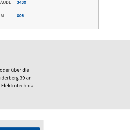
BÄUDE
3430
UM
006
 oder über die
eiderberg 39 an
 Elektrotechnik-