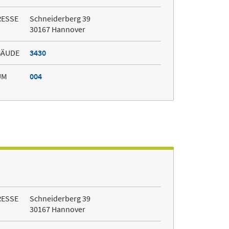
RESSE
Schneiderberg 39
30167 Hannover
BÄUDE
3430
UM
004
RESSE
Schneiderberg 39
30167 Hannover