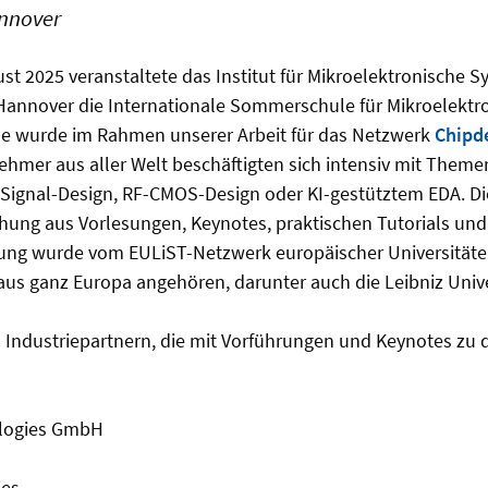
nnover
ust 2025 veranstaltete das Institut für Mikroelektronische S
 Hannover die Internationale Sommerschule für Mikroelektr
 wurde im Rahmen unserer Arbeit für das Netzwerk
Chipd
lnehmer aus aller Welt beschäftigten sich intensiv mit Theme
-Signal-Design, RF-CMOS-Design oder KI-gestütztem EDA. 
hung aus Vorlesungen, Keynotes, praktischen Tutorials un
ung wurde vom EULiST-Netzwerk europäischer Universitäte
aus ganz Europa angehören, darunter auch die Leibniz Univ
Industriepartnern, die mit Vorführungen und Keynotes zu d
logies GmbH
ies