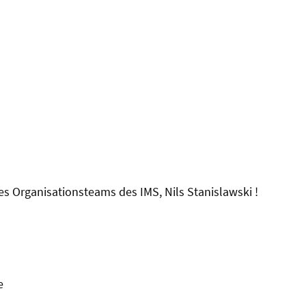
des Organisationsteams des
IMS,
Nils Stanislawski
!
e